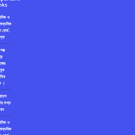
nks
্যমিক ও
মাধ্যমিক
ষা বোর্ড,
ল্লা
গঞ্জ
রি
জের
বুক
ডির
ক ।
লাদেশ
ীয় তথ্য
য়ন
্যমিক ও
মাধ্যমিক