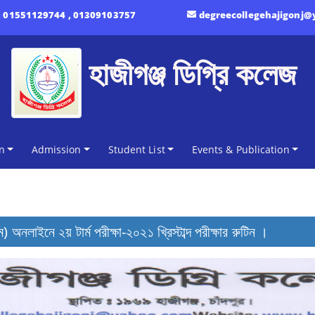
:
01551129744 , 01309103757
degreecollegehajigonj
হাজীগঞ্জ ডিগ্রি কলেজ
n
Admission
Student List
Events & Publication
) অনলাইনে ২য় টার্ম পরীক্ষা-২০২১ খ্রিস্টাব্দ পরীক্ষার রুটিন ।