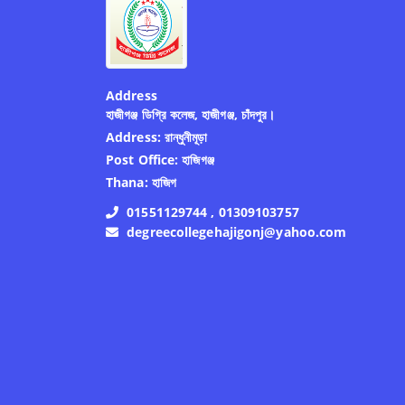
Address
হাজীগঞ্জ ডিগ্রি কলেজ, হাজীগঞ্জ, চাঁদপুর।
Address:
রান্ধুনীমূড়া
Post Office:
হাজিগঞ্জ
Thana:
হাজিগ
01551129744 , 01309103757
degreecollegehajigonj@yahoo.com