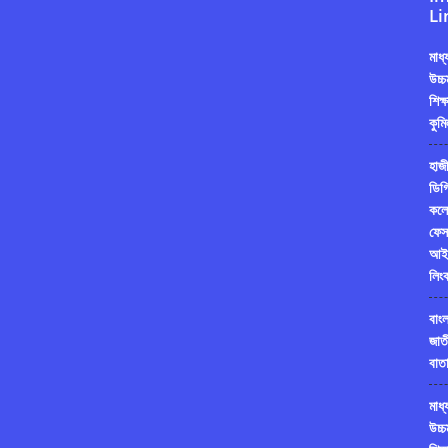
Li
মাধ
উচ্চ
শিক্
কুমি
হাজী
ডিগ্
কলে
ফেস
আই
লিং
বাং
জাত
বাতা
মাধ
উচ্চ