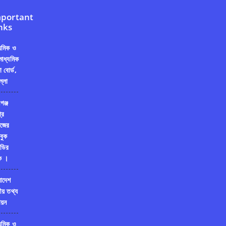
portant
nks
্যমিক ও
মাধ্যমিক
ষা বোর্ড,
ল্লা
গঞ্জ
রি
জের
বুক
ডির
ক ।
লাদেশ
ীয় তথ্য
য়ন
্যমিক ও