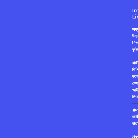
Im
Li
মাধ
উচ্চ
শিক্
কুমি
হাজী
ডিগ্
কলে
ফেস
আই
লিং
বাং
জাত
বাতা
মাধ