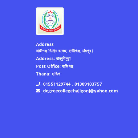
Address
হাজীগঞ্জ ডিগ্রি কলেজ, হাজীগঞ্জ, চাঁদপুর।
Address:
রান্ধুনীমূড়া
Post Office:
হাজিগঞ্জ
Thana:
হাজিগ
01551129744 , 01309103757
degreecollegehajigonj@yahoo.com