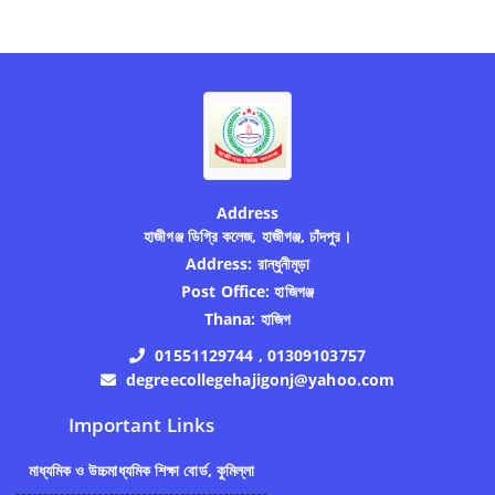
Address
হাজীগঞ্জ ডিগ্রি কলেজ, হাজীগঞ্জ, চাঁদপুর।
Address:
রান্ধুনীমূড়া
Post Office:
হাজিগঞ্জ
Thana:
হাজিগ
01551129744 , 01309103757
degreecollegehajigonj@yahoo.com
Important Links
মাধ্যমিক ও উচ্চমাধ্যমিক শিক্ষা বোর্ড, কুমিল্লা