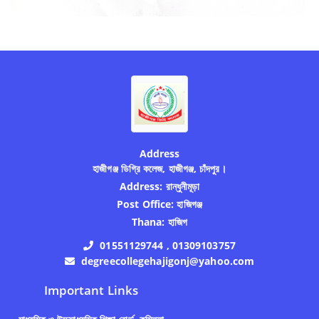
Address
হাজীগঞ্জ ডিগ্রি কলেজ, হাজীগঞ্জ, চাঁদপুর।
Address:
রান্ধুনীমূড়া
Post Office:
হাজিগঞ্জ
Thana:
হাজিগ
01551129744 , 01309103757
degreecollegehajigonj@yahoo.com
Important Links