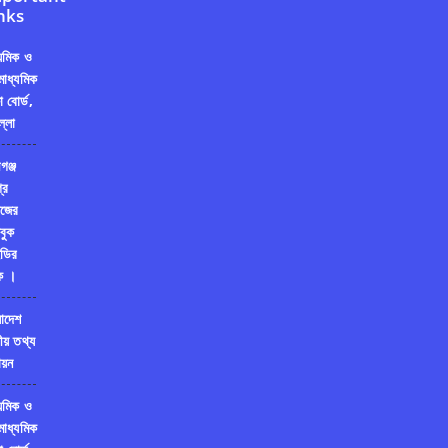
nks
্যমিক ও
মাধ্যমিক
ষা বোর্ড,
ল্লা
গঞ্জ
রি
জের
বুক
ডির
ক ।
লাদেশ
ীয় তথ্য
য়ন
্যমিক ও
মাধ্যমিক