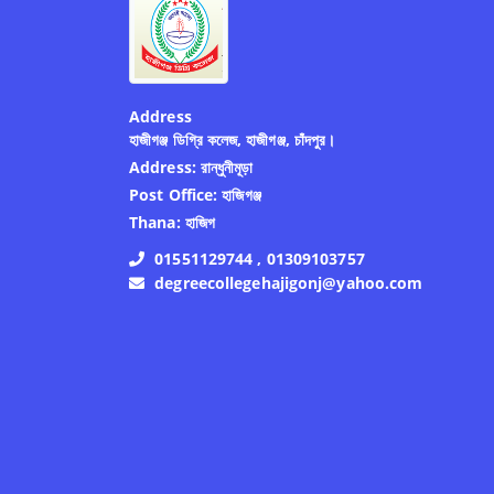
Address
হাজীগঞ্জ ডিগ্রি কলেজ, হাজীগঞ্জ, চাঁদপুর।
Address:
রান্ধুনীমূড়া
Post Office:
হাজিগঞ্জ
Thana:
হাজিগ
01551129744 , 01309103757
degreecollegehajigonj@yahoo.com