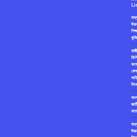
Li
মাধ
উচ্চ
শিক্
কুমি
হাজী
ডিগ্
কলে
ফেস
আই
লিং
বাং
জাত
বাতা
মাধ
উচ্চ