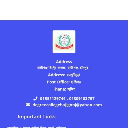
Address
হাজীগঞ্জ ডিগ্রি কলেজ, হাজীগঞ্জ, চাঁদপুর।
Address:
রান্ধুনীমূড়া
Post Office:
হাজিগঞ্জ
Thana:
হাজিগ
01551129744 , 01309103757
degreecollegehajigonj@yahoo.com
Important Links