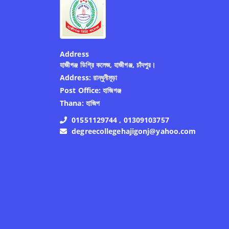
Address
হাজীগঞ্জ ডিগ্রি কলেজ, হাজীগঞ্জ, চাঁদপুর।
Address:
রান্ধুনীমূড়া
Post Office:
হাজিগঞ্জ
Thana:
হাজিগ
01551129744 , 01309103757
degreecollegehajigonj@yahoo.com