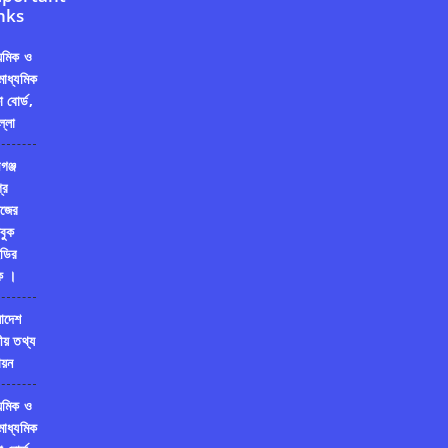
nks
্যমিক ও
মাধ্যমিক
ষা বোর্ড,
ল্লা
গঞ্জ
রি
জের
বুক
ডির
ক ।
লাদেশ
ীয় তথ্য
য়ন
্যমিক ও
মাধ্যমিক