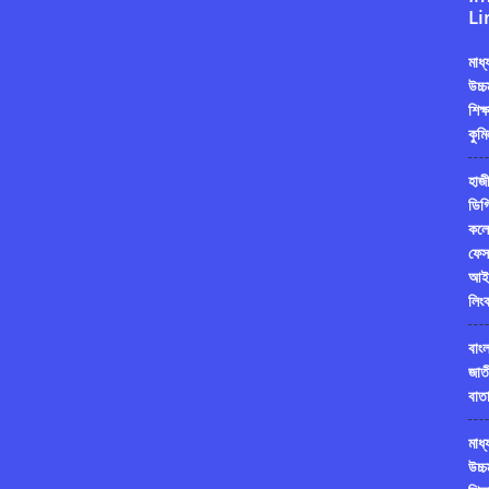
Li
মাধ
উচ্চ
শিক্
কুমি
হাজী
ডিগ্
কলে
ফেস
আই
লিং
বাং
জাত
বাতা
মাধ
উচ্চ