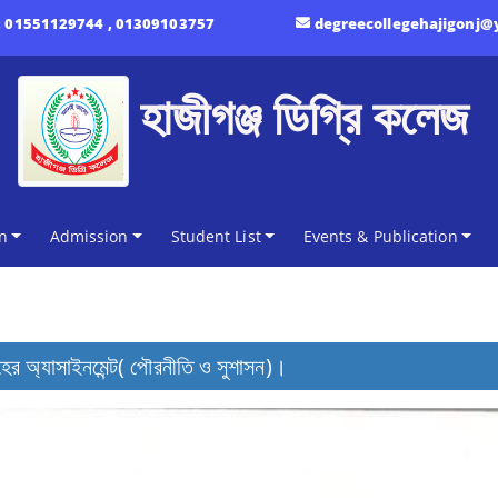
:
01551129744 , 01309103757
degreecollegehajigonj
হাজীগঞ্জ ডিগ্রি কলেজ
n
Admission
Student List
Events & Publication
হের অ্যাসাইনমেন্ট( পৌরনীতি ও সুশাসন)।