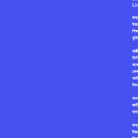
Li
মাধ
উচ্চ
শিক্
কুমি
হাজী
ডিগ্
কলে
ফেস
আই
লিং
বাং
জাত
বাতা
মাধ
উচ্চ