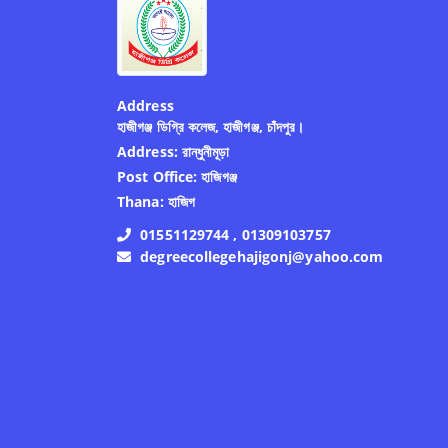
Address
হাজীগঞ্জ ডিগ্রি কলেজ, হাজীগঞ্জ, চাঁদপুর।
Address:
রান্ধুনীমূড়া
Post Office:
হাজিগঞ্জ
Thana:
হাজিগ
01551129744 , 01309103757
degreecollegehajigonj@yahoo.com