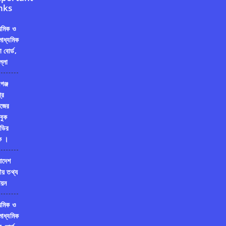
nks
্যমিক ও
মাধ্যমিক
ষা বোর্ড,
ল্লা
গঞ্জ
রি
জের
বুক
ডির
ক ।
লাদেশ
ীয় তথ্য
য়ন
্যমিক ও
মাধ্যমিক