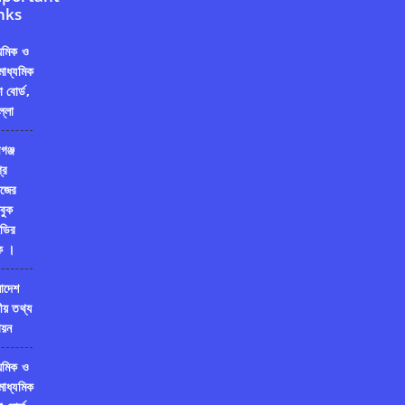
nks
্যমিক ও
মাধ্যমিক
ষা বোর্ড,
ল্লা
গঞ্জ
রি
জের
বুক
ডির
ক ।
লাদেশ
ীয় তথ্য
য়ন
্যমিক ও
মাধ্যমিক