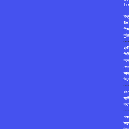
Li
মাধ
উচ্চ
শিক্
কুমি
হাজী
ডিগ্
কলে
ফেস
আই
লিং
বাং
জাত
বাতা
মাধ
উচ্চ