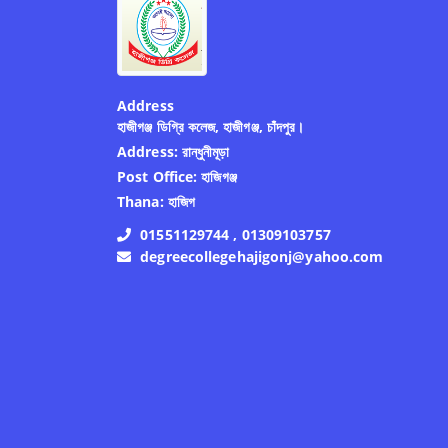
Address
হাজীগঞ্জ ডিগ্রি কলেজ, হাজীগঞ্জ, চাঁদপুর।
Address:
রান্ধুনীমূড়া
Post Office:
হাজিগঞ্জ
Thana:
হাজিগ
01551129744 , 01309103757
degreecollegehajigonj@yahoo.com