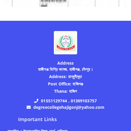
Address
হাজীগঞ্জ ডিগ্রি কলেজ, হাজীগঞ্জ, চাঁদপুর।
Address:
রান্ধুনীমূড়া
Post Office:
হাজিগঞ্জ
Thana:
হাজিগ
01551129744 , 01309103757
degreecollegehajigonj@yahoo.com
Important Links