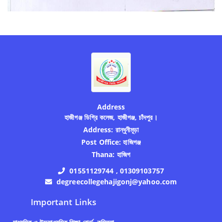
Address
হাজীগঞ্জ ডিগ্রি কলেজ, হাজীগঞ্জ, চাঁদপুর।
Address:
রান্ধুনীমূড়া
Post Office:
হাজিগঞ্জ
Thana:
হাজিগ
01551129744 , 01309103757
degreecollegehajigonj@yahoo.com
Important Links