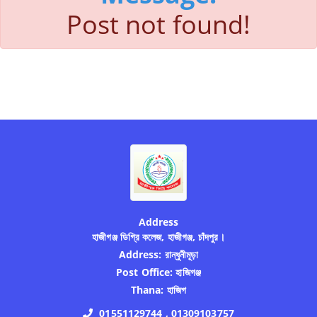
Post not found!
Address
হাজীগঞ্জ ডিগ্রি কলেজ, হাজীগঞ্জ, চাঁদপুর।
Address:
রান্ধুনীমূড়া
Post Office:
হাজিগঞ্জ
Thana:
হাজিগ
01551129744 , 01309103757