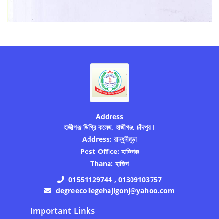
Address
হাজীগঞ্জ ডিগ্রি কলেজ, হাজীগঞ্জ, চাঁদপুর।
Address:
রান্ধুনীমূড়া
Post Office:
হাজিগঞ্জ
Thana:
হাজিগ
01551129744 , 01309103757
degreecollegehajigonj@yahoo.com
Important Links