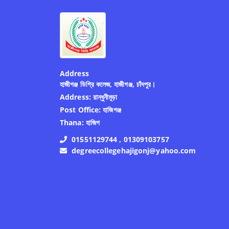
Address
হাজীগঞ্জ ডিগ্রি কলেজ, হাজীগঞ্জ, চাঁদপুর।
Address:
রান্ধুনীমূড়া
Post Office:
হাজিগঞ্জ
Thana:
হাজিগ
01551129744 , 01309103757
degreecollegehajigonj@yahoo.com