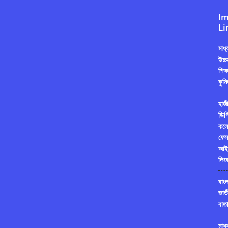
Im
Li
মাধ
উচ্চ
শিক্
কুমি
হাজী
ডিগ্
কলে
ফেস
আই
লিং
বাং
জাত
বাতা
মাধ