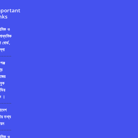
portant
nks
্যমিক ও
মাধ্যমিক
ষা বোর্ড,
ল্লা
গঞ্জ
রি
জের
বুক
ডির
ক ।
লাদেশ
ীয় তথ্য
য়ন
্যমিক ও