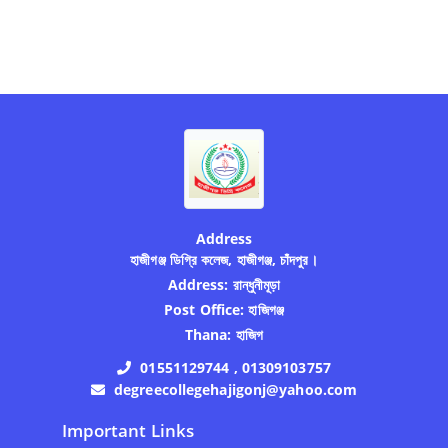
Address
হাজীগঞ্জ ডিগ্রি কলেজ, হাজীগঞ্জ, চাঁদপুর।
Address:
রান্ধুনীমূড়া
Post Office:
হাজিগঞ্জ
Thana:
হাজিগ
01551129744 , 01309103757
degreecollegehajigonj@yahoo.com
Important Links