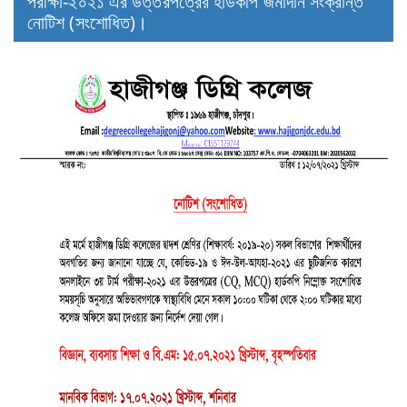
পরীক্ষা-২০২১ এর উত্তরপত্রের হার্ডকপি জমাদান সংক্রান্ত
নোটিশ (সংশোধিত)।