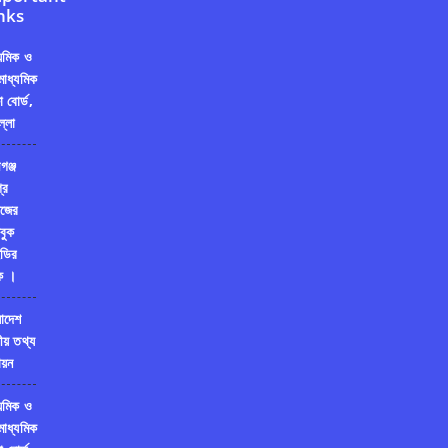
nks
্যমিক ও
মাধ্যমিক
ষা বোর্ড,
ল্লা
গঞ্জ
রি
জের
বুক
ডির
ক ।
লাদেশ
ীয় তথ্য
য়ন
্যমিক ও
মাধ্যমিক