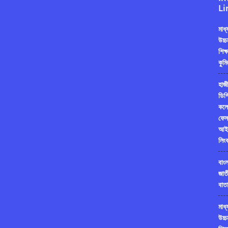
Li
মাধ
উচ্চ
শিক্
কুমি
হাজী
ডিগ্
কলে
ফেস
আই
লিং
বাং
জাত
বাতা
মাধ
উচ্চ