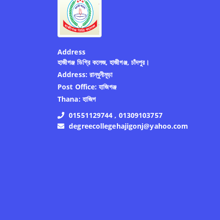
Address
হাজীগঞ্জ ডিগ্রি কলেজ, হাজীগঞ্জ, চাঁদপুর।
Address:
রান্ধুনীমূড়া
Post Office:
হাজিগঞ্জ
Thana:
হাজিগ
01551129744 , 01309103757
degreecollegehajigonj@yahoo.com