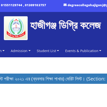
:
01551129744 , 01309103757
degreecollegehajigonj
হাজীগঞ্জ ডিগ্রি কলেজ
n
Admission
Student List
Events & Publication
টেস্ট পরীক্ষা ২০২১ এর (ব্যবসায় শিক্ষা শাখার) মেরিট লিস্ট। (Se