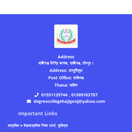
Address
হাজীগঞ্জ ডিগ্রি কলেজ, হাজীগঞ্জ, চাঁদপুর।
Address:
রান্ধুনীমূড়া
Post Office:
হাজিগঞ্জ
Thana:
হাজিগ
01551129744 , 01309103757
degreecollegehajigonj@yahoo.com
Important Links
মাধ্যমিক ও উচ্চমাধ্যমিক শিক্ষা বোর্ড, কুমিল্লা