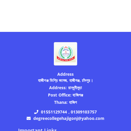
Address
হাজীগঞ্জ ডিগ্রি কলেজ, হাজীগঞ্জ, চাঁদপুর।
Address:
রান্ধুনীমূড়া
Post Office:
হাজিগঞ্জ
Thana:
হাজিগ
01551129744 , 01309103757
degreecollegehajigonj@yahoo.com
Important Links