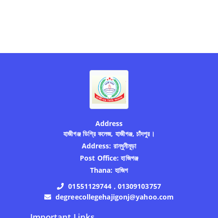
Address
হাজীগঞ্জ ডিগ্রি কলেজ, হাজীগঞ্জ, চাঁদপুর।
Address:
রান্ধুনীমূড়া
Post Office:
হাজিগঞ্জ
Thana:
হাজিগ
01551129744 , 01309103757
degreecollegehajigonj@yahoo.com
Important Links