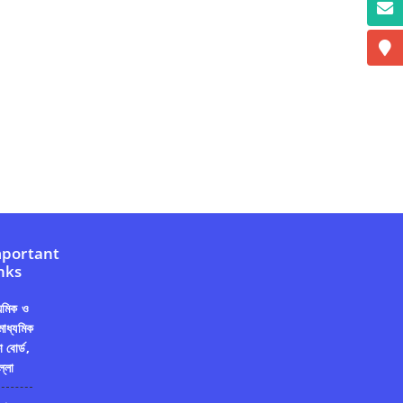
portant
nks
্যমিক ও
মাধ্যমিক
ষা বোর্ড,
ল্লা