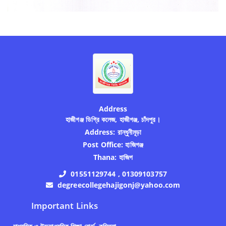
Address
হাজীগঞ্জ ডিগ্রি কলেজ, হাজীগঞ্জ, চাঁদপুর।
Address:
রান্ধুনীমূড়া
Post Office:
হাজিগঞ্জ
Thana:
হাজিগ
01551129744 , 01309103757
degreecollegehajigonj@yahoo.com
Important Links