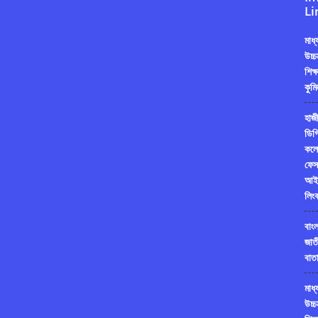
Li
মাধ
উচ্চ
শিক্
কুমি
হাজী
ডিগ্
কলে
ফেস
আই
লিং
বাং
জাত
বাতা
মাধ
উচ্চ