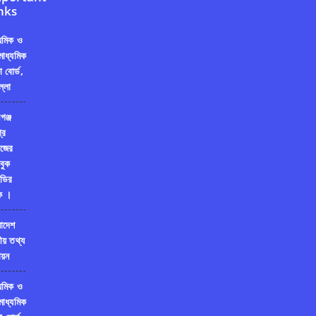
nks
্যমিক ও
মাধ্যমিক
ষা বোর্ড,
ল্লা
গঞ্জ
রি
জের
বুক
ডির
ক ।
লাদেশ
ীয় তথ্য
য়ন
্যমিক ও
মাধ্যমিক