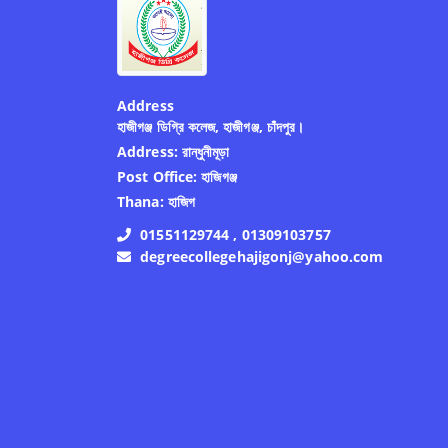
Address
হাজীগঞ্জ ডিগ্রি কলেজ, হাজীগঞ্জ, চাঁদপুর।
Address:
রান্ধুনীমূড়া
Post Office:
হাজিগঞ্জ
Thana:
হাজিগ
01551129744 , 01309103757
degreecollegehajigonj@yahoo.com