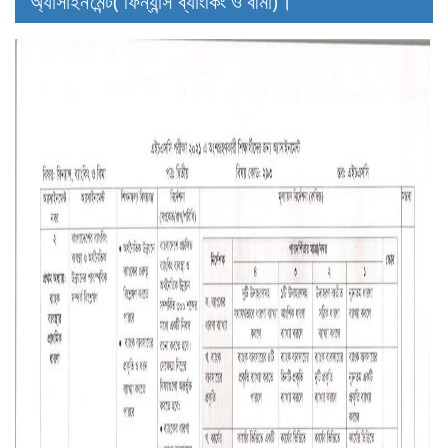
অ্যাসাইনমেন্ট( ফিন্যান্স ব্যাংকিং ও বীমা)।