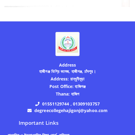
Address
হাজীগঞ্জ ডিগ্রি কলেজ, হাজীগঞ্জ, চাঁদপুর।
Address:
রান্ধুনীমূড়া
Post Office:
হাজিগঞ্জ
Thana:
হাজিগ
01551129744 , 01309103757
degreecollegehajigonj@yahoo.com
Important Links