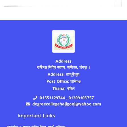
Address
হাজীগঞ্জ ডিগ্রি কলেজ, হাজীগঞ্জ, চাঁদপুর।
Address:
রান্ধুনীমূড়া
Post Office:
হাজিগঞ্জ
Thana:
হাজিগ
01551129744 , 01309103757
degreecollegehajigonj@yahoo.com
Important Links