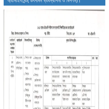
অ্যাসাইনমেন্ট( উৎপাদন ব্যবস্থাপনা ও বিপণন)।