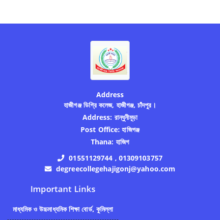
Address
হাজীগঞ্জ ডিগ্রি কলেজ, হাজীগঞ্জ, চাঁদপুর।
Address:
রান্ধুনীমূড়া
Post Office:
হাজিগঞ্জ
Thana:
হাজিগ
01551129744 , 01309103757
degreecollegehajigonj@yahoo.com
Important Links
মাধ্যমিক ও উচ্চমাধ্যমিক শিক্ষা বোর্ড, কুমিল্লা