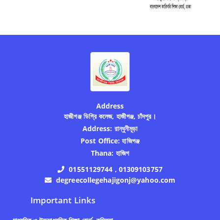
Address
হাজীগঞ্জ ডিগ্রি কলেজ, হাজীগঞ্জ, চাঁদপুর।
Address:
রান্ধুনীমূড়া
Post Office:
হাজিগঞ্জ
Thana:
হাজিগ
01551129744 , 01309103757
degreecollegehajigonj@yahoo.com
Important Links